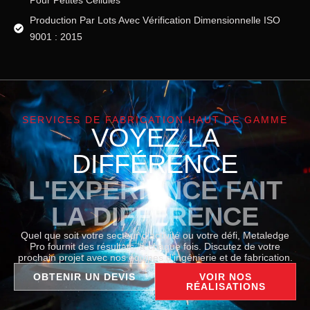
Production Par Lots Avec Vérification Dimensionnelle ISO
9001 : 2015
SERVICES DE FABRICATION HAUT DE GAMME
VOYEZ LA
DIFFÉRENCE
L'EXPÉRIENCE FAIT
LA DIFFÉRENCE
Quel que soit votre secteur d’activité ou votre défi, Metaledge
Pro fournit des résultats, à chaque fois. Discutez de votre
prochain projet avec nos équipes d’ingénierie et de fabrication.
OBTENIR UN DEVIS
VOIR NOS
RÉALISATIONS