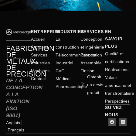
ENTREPRISE
INDUSTRIES
SERVICES
EN
SAVOIR
Accueil
La
Conception
PLUS
FABRICATION
Á propos
construction
et ingénierie
DE
Qualité et
Services
Télécommunications
Fabrication
MÉTAUX
certifications
Industries
Industriel
Assemblée
DE
Réalisations
Machines
CVC
Finition
PRÉCISION
Obtenir
Valeur
Contact
Médical
DE LA
un devis
américaine et
Pharmaceutique
CONCEPTION
gratuit
transfrontalière
À LA
FINITION
Perspectives
SUIVEZ-
(ISO
9001)
NOUS
Anglais
Français