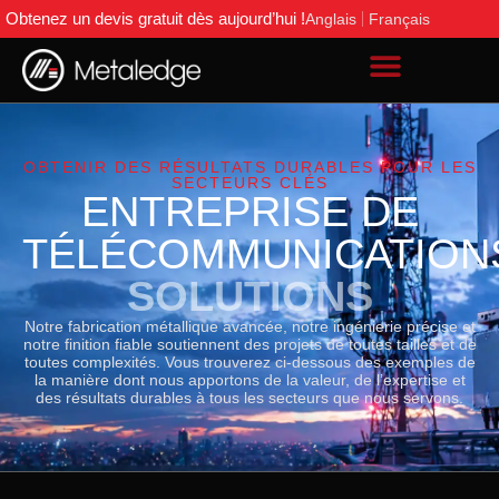
Obtenez un devis gratuit dès aujourd’hui !
Anglais
Français
OBTENIR DES RÉSULTATS DURABLES POUR LES
SECTEURS CLÉS
ENTREPRISE DE
TÉLÉCOMMUNICATION
SOLUTIONS
Notre fabrication métallique avancée, notre ingénierie précise et
notre finition fiable soutiennent des projets de toutes tailles et de
toutes complexités. Vous trouverez ci-dessous des exemples de
la manière dont nous apportons de la valeur, de l’expertise et
des résultats durables à tous les secteurs que nous servons.