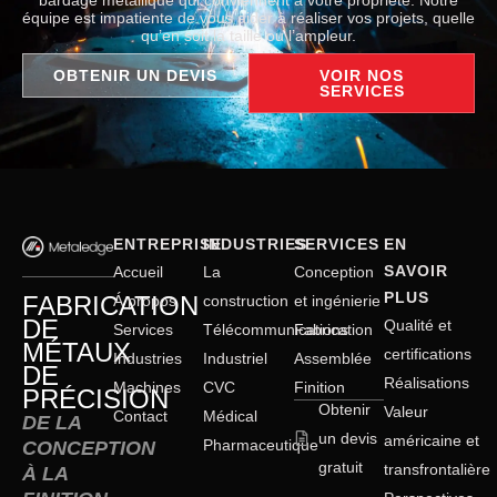
bardage métallique qui conviennent à votre propriété. Notre
équipe est impatiente de vous aider à réaliser vos projets, quelle
qu’en soit la taille ou l’ampleur.
OBTENIR UN DEVIS
VOIR NOS
SERVICES
ENTREPRISE
INDUSTRIES
SERVICES
EN
SAVOIR
Accueil
La
Conception
PLUS
FABRICATION
Á propos
construction
et ingénierie
DE
Qualité et
Services
Télécommunications
Fabrication
MÉTAUX
certifications
Industries
Industriel
Assemblée
DE
Réalisations
Machines
CVC
Finition
PRÉCISION
Obtenir
Valeur
Contact
Médical
DE LA
un devis
américaine et
Pharmaceutique
CONCEPTION
gratuit
transfrontalière
À LA