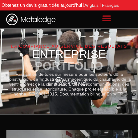
Obtenez un devis gratuit dès aujourd’hui !
Anglais
Français
LA CONFIANCE AU SERVICE DES RÉSULTATS
ENTREPRISE
PORTFOLIO
Fabrication de tôles sur mesure pour les secteurs de la
construction, de l’industrie pharmaceutique, du chauffage, de la
ventilation et de la climatisation, des télécommunications, des
structures et de l’agriculture. Chaque projet est éligible à la
norme ISO 9001:2015. Documentation bilingue EN – FR.