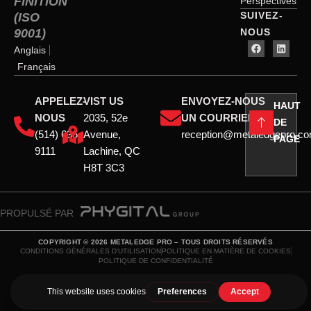
FINITION
Perspectives
SUIVEZ-
(ISO
9001)
NOUS
Anglais
Français
APPELEZ-
VIST US
ENVOYEZ-NOUS
HAUT
NOUS
2035, 52e
UN COURRIEL
DE
(514) 636-
Avenue,
reception@metaledgepro.c
PAGE
9111
Lachine, QC
H8T 3C3
PROPULSÉ PAR
COPYRIGHT © 2026 METALEDGE PRO – TOUS DROITS RÉSERVÉS
CONDITIONS GÉNÉRALES D'UTILISATION
POLITIQUE EN MATIÈRE DE COOKIES
POLITIQUE DE CONFIDENTIALITÉ