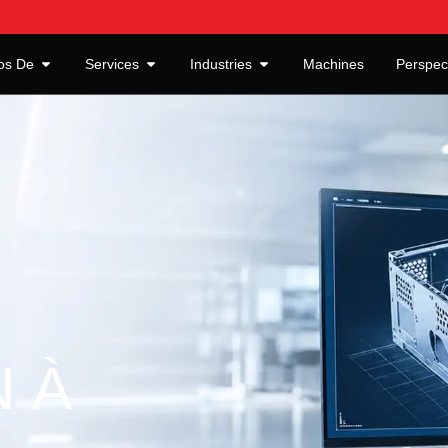
os De
Services
Industries
Machines
Perspec
N À