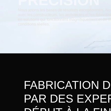
PRECISION
Nous jetons les bases de résultats exceptionnels. No
avec les constructeurs, les architectes et les fabrican
en solutions qui fonctionnent magnifiquement et de m
conditions réelles.
FABRICATION 
PAR DES EXPE