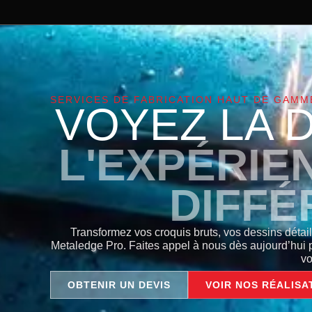
SERVICES DE FABRICATION HAUT DE GAMM
VOYEZ LA 
L'EXPÉRIEN
DIFFÉ
Transformez vos croquis bruts, vos dessins détai
Metaledge Pro.
Faites appel à nous dès aujourd’hui po
vo
OBTENIR UN DEVIS
VOIR NOS RÉALISA