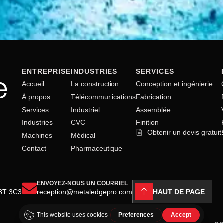
ENTREPRISE
INDUSTRIES
SERVICES
Accueil
La construction
Conception et ingénierie
Á propos
Télécommunications
Fabrication
Services
Industriel
Assemblée
Industries
CVC
Finition
Obtenir un devis gratuit
Machines
Médical
Contact
Pharmaceutique
ENVOYEZ-NOUS UN COURRIEL
HAUT DE PAGE
H8T 3C3
reception@metaledgepro.com