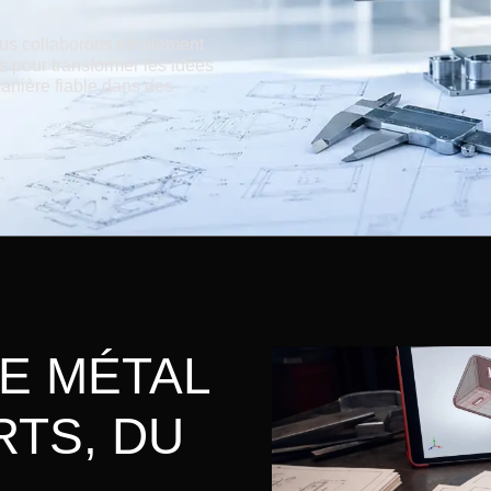
us collaborons étroitement
ts pour transformer les idées
anière fiable dans des
DE MÉTAL
RTS, DU