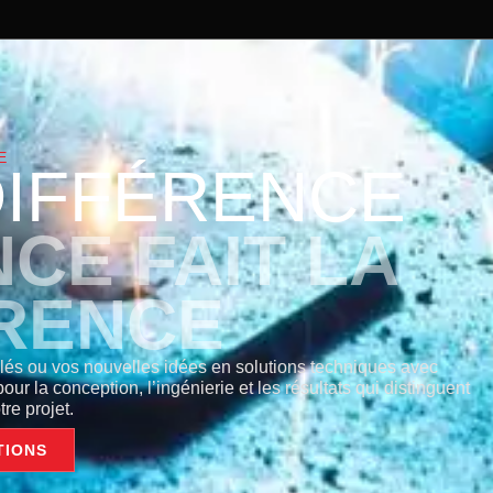
E
DIFFÉRENCE
CE FAIT LA
RENCE
llés ou vos nouvelles idées en solutions techniques avec
ur la conception, l’ingénierie et les résultats qui distinguent
tre projet.
TIONS