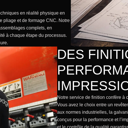
N
chniques en réalité physique en
de pliage et de formage CNC. Notre
x assemblages complets, en
cacité à chaque étape du processus.
ure.
DES FINIT
PERFORMA
IMPRESSI
Notre service de finition confère à 
Vous avez le choix entre un revêt
aux normes industrielles, la galvani
conçus pour la performance et l’imp
et le contrôle de la qualité garant